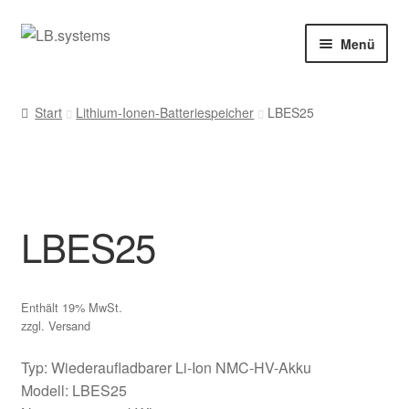
Zur
Zum
Menü
Navigation
Inhalt
springen
springen
LB.systems
Start
Lithium-Ionen-Batteriespeicher
LBES25
Nachhaltige Energiespeicher
Shop
LBES25
Enthält 19% MwSt.
zzgl.
Versand
Typ: Wiederaufladbarer Li-Ion NMC-HV-Akku
Modell: LBES25