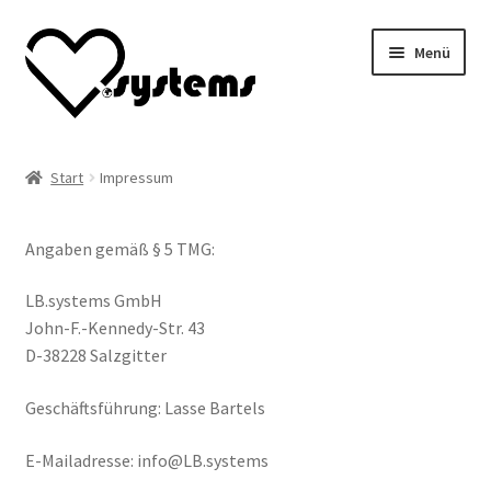
Zur
Zum
Menü
Navigation
Inhalt
springen
springen
Unterm
LB.systems
öffnen
Start
Impressum
Nachhaltige Energiespeicher
Angaben gemäß § 5 TMG:
Unterm
Shop
öffnen
LB.systems GmbH
John-F.-Kennedy-Str. 43
D-38228 Salzgitter
Geschäftsführung: Lasse Bartels
E-Mailadresse: info@LB.systems