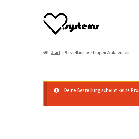
Zur
Zum
Navigation
Inhalt
springen
springen
Start
Bestellung bestätigen & absenden
Deine Bestellung scheint keine Pro